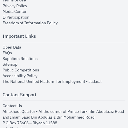
Terms of Use
opens in new window
Privacy Policy
opens in new window
Media Center
opens in new window
E-Participation
opens in new window
Freedom of Information Policy
Important Links
opens in new window
Open Data
opens in new window
FAQs
opens in new window
Suppliers Relations
opens in new window
Sitemap
opens in new window
Public Competitions
opens in new window
Accessibility Policy
opens in new
The National Unified Platform for Employment - Jadarat
Contact Support
opens in new window
Contact Us
Alnakheel Quarter - At the corner of Prince Turki Bin Abdulaziz Road
and Imam Saud Bin Abdulaziz Bin Mohammed Road​
P.O Box 75606 – Riyadh 11588