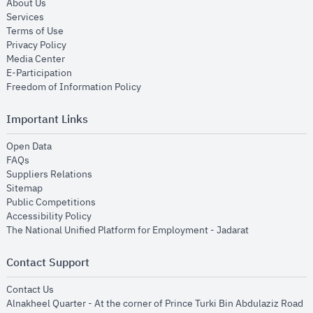
opens in new window
About Us
opens in new window
Services
opens in new window
Terms of Use
opens in new window
Privacy Policy
opens in new window
Media Center
opens in new window
E-Participation
opens in new window
Freedom of Information Policy
Important Links
opens in new window
Open Data
opens in new window
FAQs
opens in new window
Suppliers Relations
opens in new window
Sitemap
opens in new window
Public Competitions
opens in new window
Accessibility Policy
opens in new
The National Unified Platform for Employment - Jadarat
Contact Support
opens in new window
Contact Us
Alnakheel Quarter - At the corner of Prince Turki Bin Abdulaziz Road