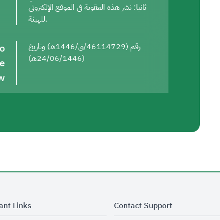
ثانيا: نشر هذه العقوبة في الموقع الإلكتروني
للهيئة.
to
رقم (46114729/ق/1446هـ) وتاريخ
(24/06/1446هـ)
he
w
ant Links
Contact Support