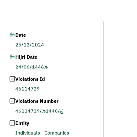
Date
25/12/2024
Hijri Date
24/06/1446هـ
Violations Id
46114729
Violations Number
46114729/ق/1446هـ
Entity
Individuals - Companies -