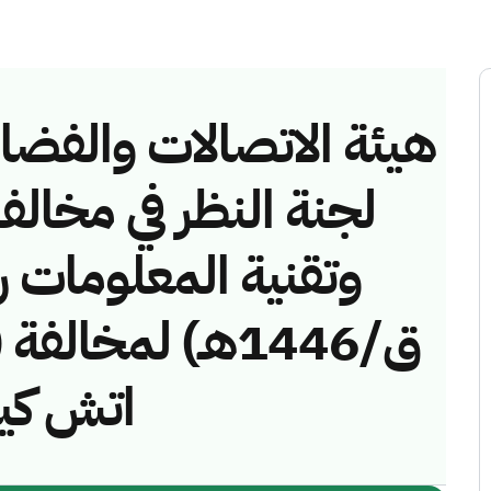
هيئة الاتصالات والفضاء 
لجنة النظر في مخالف
ق/1446هـ) لمخال
اتش كي)