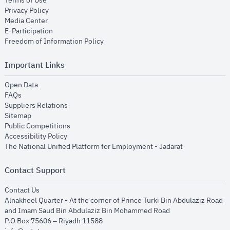
Terms of Use
opens in new window
Privacy Policy
opens in new window
Media Center
opens in new window
E-Participation
opens in new window
Freedom of Information Policy
Important Links
opens in new window
Open Data
opens in new window
FAQs
opens in new window
Suppliers Relations
opens in new window
Sitemap
opens in new window
Public Competitions
opens in new window
Accessibility Policy
opens in new
The National Unified Platform for Employment - Jadarat
Contact Support
opens in new window
Contact Us
Alnakheel Quarter - At the corner of Prince Turki Bin Abdulaziz Road
and Imam Saud Bin Abdulaziz Bin Mohammed Road​
P.O Box 75606 – Riyadh 11588