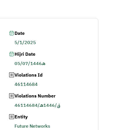
Date
5/1/2025
Hijri Date
05/07/1446هـ
Violations Id
46114684
Violations Number
46114684/ق/1446هـ
Entity
Future Networks