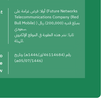
t
أولا: فرض غرامة على (Future Networks
Telecommunications Company (Red
Bull Mobile) ) بمبلغ قدره (200,000) ريال
سعودي.
ثانيا: نشر هذه العقوبة في الموقع الإلكتروني
للهيئة.
to
رقم (46114684/ق/1446هـ) وتاريخ
(05/07/1446هـ)
he
w