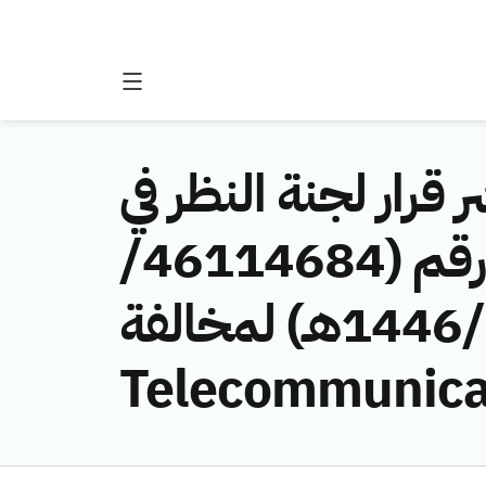
 قرار لجنة النظر في
مخالفات نظام الاتصالات وتقنية المعلومات رقم (46114684/
ق/1446هـ) لمخالفة (Future Networks
Telecommunicat