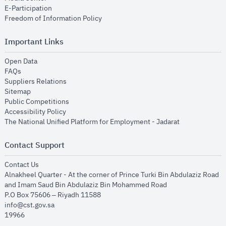
opens in new window
E-Participation
opens in new window
Freedom of Information Policy
Important Links
opens in new window
Open Data
opens in new window
FAQs
opens in new window
Suppliers Relations
opens in new window
Sitemap
opens in new window
Public Competitions
opens in new window
Accessibility Policy
opens in new
The National Unified Platform for Employment - Jadarat
Contact Support
opens in new window
Contact Us
Alnakheel Quarter - At the corner of Prince Turki Bin Abdulaziz Road
and Imam Saud Bin Abdulaziz Bin Mohammed Road​
P.O Box 75606 – Riyadh 11588
info@cst.gov.sa
19966