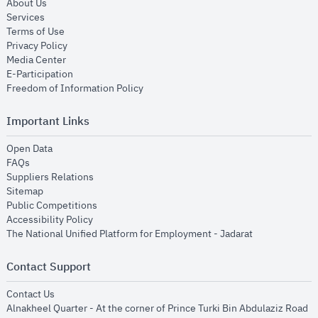
opens in new window
About Us
opens in new window
Services
opens in new window
Terms of Use
opens in new window
Privacy Policy
opens in new window
Media Center
opens in new window
E-Participation
opens in new window
Freedom of Information Policy
Important Links
opens in new window
Open Data
opens in new window
FAQs
opens in new window
Suppliers Relations
opens in new window
Sitemap
opens in new window
Public Competitions
opens in new window
Accessibility Policy
opens in new
The National Unified Platform for Employment - Jadarat
Contact Support
opens in new window
Contact Us
Alnakheel Quarter - At the corner of Prince Turki Bin Abdulaziz Road