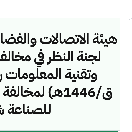
هيئة الاتصالات والفضاء 
لجنة النظر في مخالف
ق/1446هـ) لمخا
للصناعة)