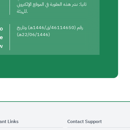
ثانيا: نشر هذه العقوبة في الموقع الإلكتروني
للهيئة.
to
رقم (46114650/ق/1446هـ) وتاريخ
(22/06/1446هـ)
he
w
ant Links
Contact Support