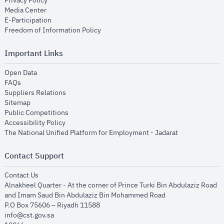
Privacy Policy
opens in new window
Media Center
opens in new window
E-Participation
opens in new window
Freedom of Information Policy
Important Links
opens in new window
Open Data
opens in new window
FAQs
opens in new window
Suppliers Relations
opens in new window
Sitemap
opens in new window
Public Competitions
opens in new window
Accessibility Policy
opens in new
The National Unified Platform for Employment - Jadarat
Contact Support
opens in new window
Contact Us
Alnakheel Quarter - At the corner of Prince Turki Bin Abdulaziz Road
and Imam Saud Bin Abdulaziz Bin Mohammed Road​
P.O Box 75606 – Riyadh 11588
info@cst.gov.sa