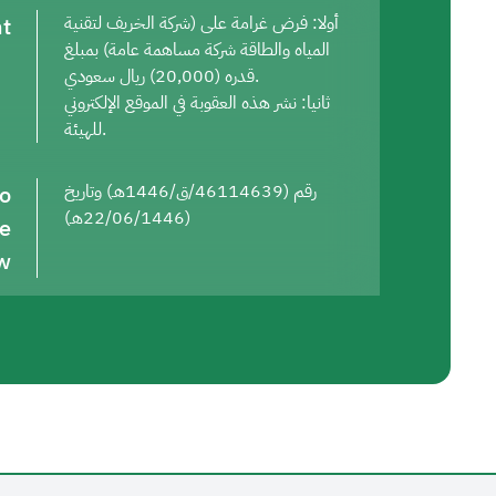
t
أولا: فرض غرامة على (شركة الخريف لتقنية
المياه والطاقة شركة مساهمة عامة) بمبلغ
قدره (20,000) ريال سعودي.
ثانيا: نشر هذه العقوبة في الموقع الإلكتروني
للهيئة.
to
رقم (46114639/ق/1446هـ) وتاريخ
(22/06/1446هـ)
he
w