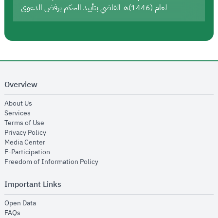
لعام (1446)هـ القاضي بتأييد الحكم برفض الدعوى
Overview
opens in new window
About Us
opens in new window
Services
opens in new window
Terms of Use
opens in new window
Privacy Policy
opens in new window
Media Center
opens in new window
E-Participation
opens in new window
Freedom of Information Policy
Important Links
opens in new window
Open Data
opens in new window
FAQs