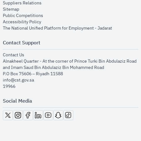
opens in new window
Suppliers Relations
opens in new window
Sitemap
opens in new window
Public Competitions
opens in new window
Accessibility Policy
opens in new
The National Unified Platform for Employment - Jadarat
Contact Support
opens in new window
Contact Us
Alnakheel Quarter - At the corner of Prince Turki Bin Abdulaziz Road
and Imam Saud Bin Abdulaziz Bin Mohammed Road​
P.O Box 75606 – Riyadh 11588
info@cst.gov.sa
19966
Social Media
opens in new window
opens in new window
opens in new window
opens in new window
opens in new window
opens in new window
opens in new window