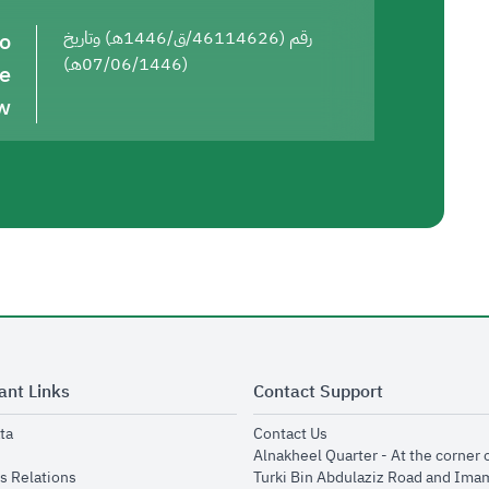
to
رقم (46114626/ق/1446هـ) وتاريخ
(07/06/1446هـ)
he
w
ant Links
Contact Support
opens in new window
opens in new window
ta
Contact Us
ens in new window
Alnakheel Quarter - At the corner 
opens in new window
s Relations
Turki Bin Abdulaziz Road and Ima