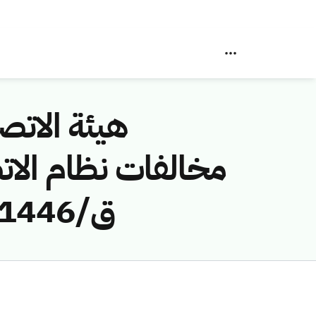
هيئة الاتصا
ق/1446هـ) لمخالفة (شركة الفارعة العربية للمقاولات)