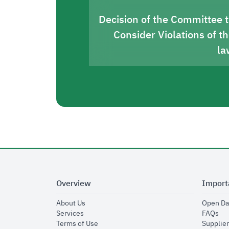
Decision of the Committee 
Consider Violations of t
la
Overview
Import
opens in new window
About Us
Open Da
opens in new window
op
Services
FAQs
opens in new window
Terms of Use
Supplier