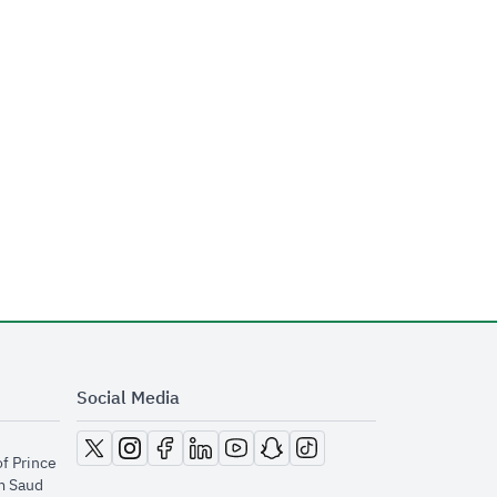
Social Media
opens in new window
opens in new window
opens in new window
opens in new window
opens in new window
opens in new window
opens in new window
of Prince
m Saud