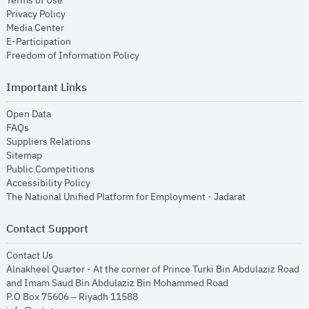
Terms of Use
opens in new window
Privacy Policy
opens in new window
Media Center
opens in new window
E-Participation
opens in new window
Freedom of Information Policy
Important Links
opens in new window
Open Data
opens in new window
FAQs
opens in new window
Suppliers Relations
opens in new window
Sitemap
opens in new window
Public Competitions
opens in new window
Accessibility Policy
opens in new
The National Unified Platform for Employment - Jadarat
Contact Support
opens in new window
Contact Us
Alnakheel Quarter - At the corner of Prince Turki Bin Abdulaziz Road
and Imam Saud Bin Abdulaziz Bin Mohammed Road​
P.O Box 75606 – Riyadh 11588