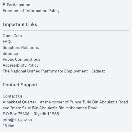
opens in new window
E-Participation
opens in new window
Freedom of Information Policy
Important Links
opens in new window
Open Data
opens in new window
FAQs
opens in new window
Suppliers Relations
opens in new window
Sitemap
opens in new window
Public Competitions
opens in new window
Accessibility Policy
opens in new
The National Unified Platform for Employment - Jadarat
Contact Support
opens in new window
Contact Us
Alnakheel Quarter - At the corner of Prince Turki Bin Abdulaziz Road
and Imam Saud Bin Abdulaziz Bin Mohammed Road​
P.O Box 75606 – Riyadh 11588
info@cst.gov.sa
19966