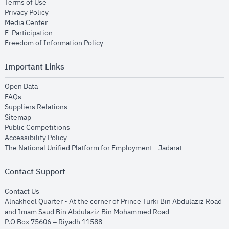
opens in new window
Terms of Use
opens in new window
Privacy Policy
opens in new window
Media Center
opens in new window
E-Participation
opens in new window
Freedom of Information Policy
Important Links
opens in new window
Open Data
opens in new window
FAQs
opens in new window
Suppliers Relations
opens in new window
Sitemap
opens in new window
Public Competitions
opens in new window
Accessibility Policy
opens in new
The National Unified Platform for Employment - Jadarat
Contact Support
opens in new window
Contact Us
Alnakheel Quarter - At the corner of Prince Turki Bin Abdulaziz Road
and Imam Saud Bin Abdulaziz Bin Mohammed Road​
P.O Box 75606 – Riyadh 11588