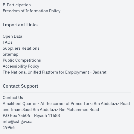
opens in new window
E-Participation
opens in new window
Freedom of Information Policy
Important Links
opens in new window
Open Data
opens in new window
FAQs
opens in new window
Suppliers Relations
opens in new window
Sitemap
opens in new window
Public Competitions
opens in new window
Accessibility Policy
opens in new
The National Unified Platform for Employment - Jadarat
Contact Support
opens in new window
Contact Us
Alnakheel Quarter - At the corner of Prince Turki Bin Abdulaziz Road
and Imam Saud Bin Abdulaziz Bin Mohammed Road​
P.O Box 75606 – Riyadh 11588
info@cst.gov.sa
19966