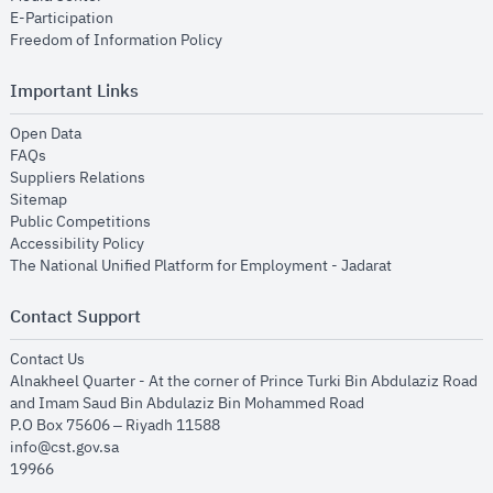
opens in new window
E-Participation
opens in new window
Freedom of Information Policy
Important Links
opens in new window
Open Data
opens in new window
FAQs
opens in new window
Suppliers Relations
opens in new window
Sitemap
opens in new window
Public Competitions
opens in new window
Accessibility Policy
opens in new
The National Unified Platform for Employment - Jadarat
Contact Support
opens in new window
Contact Us
Alnakheel Quarter - At the corner of Prince Turki Bin Abdulaziz Road
and Imam Saud Bin Abdulaziz Bin Mohammed Road​
P.O Box 75606 – Riyadh 11588
info@cst.gov.sa
19966