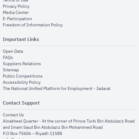
Terms of Use
opens in new window
Privacy Policy
opens in new window
Media Center
opens in new window
E-Participation
opens in new window
Freedom of Information Policy
Important Links
opens in new window
Open Data
opens in new window
FAQs
opens in new window
Suppliers Relations
opens in new window
Sitemap
opens in new window
Public Competitions
opens in new window
Accessibility Policy
opens in new
The National Unified Platform for Employment - Jadarat
Contact Support
opens in new window
Contact Us
Alnakheel Quarter - At the corner of Prince Turki Bin Abdulaziz Road
and Imam Saud Bin Abdulaziz Bin Mohammed Road​
P.O Box 75606 – Riyadh 11588