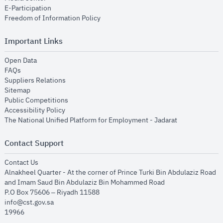
opens in new window
E-Participation
opens in new window
Freedom of Information Policy
Important Links
opens in new window
Open Data
opens in new window
FAQs
opens in new window
Suppliers Relations
opens in new window
Sitemap
opens in new window
Public Competitions
opens in new window
Accessibility Policy
opens in new
The National Unified Platform for Employment - Jadarat
Contact Support
opens in new window
Contact Us
Alnakheel Quarter - At the corner of Prince Turki Bin Abdulaziz Road
and Imam Saud Bin Abdulaziz Bin Mohammed Road​
P.O Box 75606 – Riyadh 11588
info@cst.gov.sa
19966