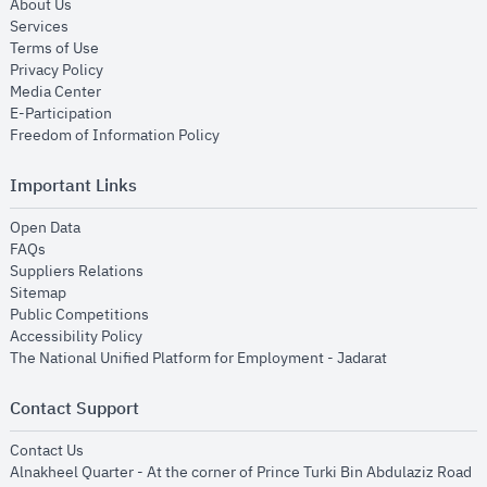
opens in new window
About Us
opens in new window
Services
opens in new window
Terms of Use
opens in new window
Privacy Policy
opens in new window
Media Center
opens in new window
E-Participation
opens in new window
Freedom of Information Policy
Important Links
opens in new window
Open Data
opens in new window
FAQs
opens in new window
Suppliers Relations
opens in new window
Sitemap
opens in new window
Public Competitions
opens in new window
Accessibility Policy
opens in new
The National Unified Platform for Employment - Jadarat
Contact Support
opens in new window
Contact Us
Alnakheel Quarter - At the corner of Prince Turki Bin Abdulaziz Road