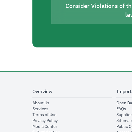
Consider Violations of t
la
Overview
Import
opens in new window
About Us
Open Da
opens in new window
op
Services
FAQs
opens in new window
Terms of Use
Supplier
opens in new window
Privacy Policy
Sitemap
opens in new window
Media Center
Public 