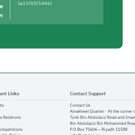
(13/03/1446هـ)
he
w
ant Links
Contact Support
opens in new window
opens in new window
ta
Contact Us
ens in new window
Alnakheel Quarter - At the corner 
opens in new window
s Relations
Turki Bin Abdulaziz Road and Ima
opens in new window
Bin Abdulaziz Bin Mohammed Road
opens in new window
Competitions
P.O Box 75606 – Riyadh 11588