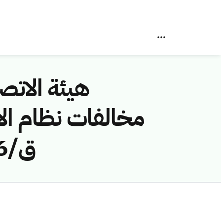
هيئة الاتصا
ق/1446هـ) لمخالفة (جمال محمد سعيد دحان)