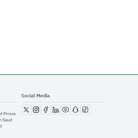
Social Media
opens in new window
opens in new window
opens in new window
opens in new window
opens in new window
opens in new window
opens in new window
of Prince
m Saud
​