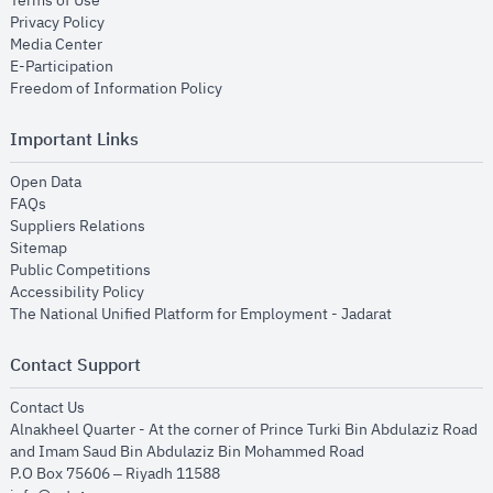
Terms of Use
opens in new window
Privacy Policy
opens in new window
Media Center
opens in new window
E-Participation
opens in new window
Freedom of Information Policy
Important Links
opens in new window
Open Data
opens in new window
FAQs
opens in new window
Suppliers Relations
opens in new window
Sitemap
opens in new window
Public Competitions
opens in new window
Accessibility Policy
opens in new
The National Unified Platform for Employment - Jadarat
Contact Support
opens in new window
Contact Us
Alnakheel Quarter - At the corner of Prince Turki Bin Abdulaziz Road
and Imam Saud Bin Abdulaziz Bin Mohammed Road​
P.O Box 75606 – Riyadh 11588