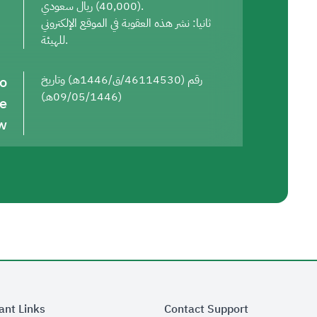
(40,000) ريال سعودي.
ثانيا: نشر هذه العقوبة في الموقع الإلكتروني
للهيئة.
to
رقم (46114530/ق/1446هـ) وتاريخ
(09/05/1446هـ)
he
w
ant Links
Contact Support