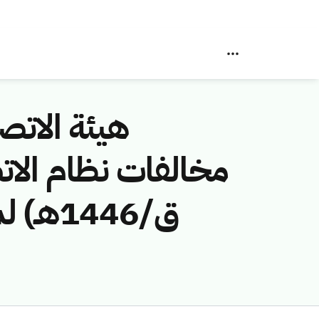
هيئة الاتصا
ق/446