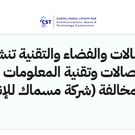
لات والفضاء والتقنية تنشر
1هـ) لمخالفة (شركة مسماك لل