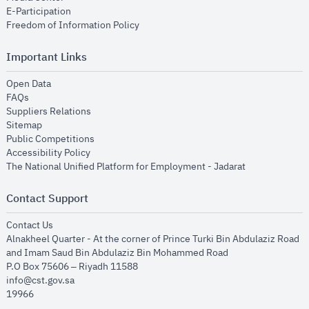
opens in new window
E-Participation
opens in new window
Freedom of Information Policy
Important Links
opens in new window
Open Data
opens in new window
FAQs
opens in new window
Suppliers Relations
opens in new window
Sitemap
opens in new window
Public Competitions
opens in new window
Accessibility Policy
opens in new
The National Unified Platform for Employment - Jadarat
Contact Support
opens in new window
Contact Us
Alnakheel Quarter - At the corner of Prince Turki Bin Abdulaziz Road
and Imam Saud Bin Abdulaziz Bin Mohammed Road​
P.O Box 75606 – Riyadh 11588
info@cst.gov.sa
19966