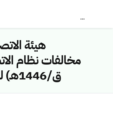
هيئة الاتصا
ق/1446هـ) لمخالفة (شركة بوابة الاعمار للمقاولات العامة)