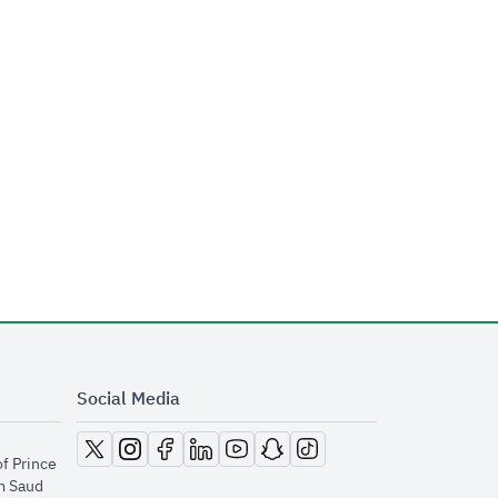
Social Media
opens in new window
opens in new window
opens in new window
opens in new window
opens in new window
opens in new window
opens in new window
of Prince
m Saud