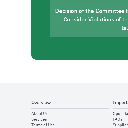
Decision of the Committee 
Consider Violations of t
la
Overview
Import
opens in new window
About Us
Open Da
opens in new window
op
Services
FAQs
opens in new window
Terms of Use
Supplier