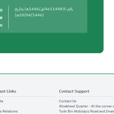
to
رقم (46114483/ق/1446هـ) وتاريخ
(20/04/1446هـ)
he
w
ant Links
Contact Support
opens in new window
opens in new window
ta
Contact Us
ens in new window
Alnakheel Quarter - At the corner 
opens in new window
s Relations
Turki Bin Abdulaziz Road and Ima