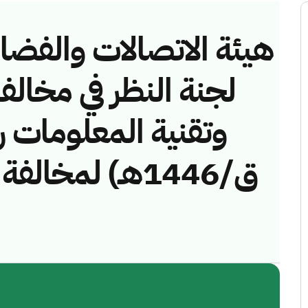
هيئة الاتصالات والفضاء 
لجنة النظر في مخالف
ق/1446هـ) لمخال