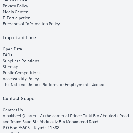
Terms of Use
opens in new window
Privacy Policy
opens in new window
Media Center
opens in new window
E-Participation
opens in new window
Freedom of Information Policy
Important Links
opens in new window
Open Data
opens in new window
FAQs
opens in new window
Suppliers Relations
opens in new window
Sitemap
opens in new window
Public Competitions
opens in new window
Accessibility Policy
opens in new
The National Unified Platform for Employment - Jadarat
Contact Support
opens in new window
Contact Us
Alnakheel Quarter - At the corner of Prince Turki Bin Abdulaziz Road
and Imam Saud Bin Abdulaziz Bin Mohammed Road​
P.O Box 75606 – Riyadh 11588