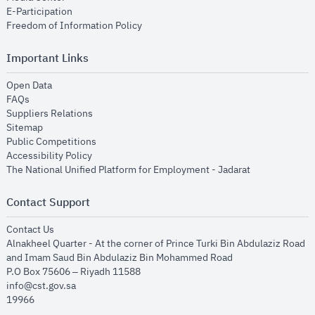
opens in new window
E-Participation
opens in new window
Freedom of Information Policy
Important Links
opens in new window
Open Data
opens in new window
FAQs
opens in new window
Suppliers Relations
opens in new window
Sitemap
opens in new window
Public Competitions
opens in new window
Accessibility Policy
opens in new
The National Unified Platform for Employment - Jadarat
Contact Support
opens in new window
Contact Us
Alnakheel Quarter - At the corner of Prince Turki Bin Abdulaziz Road
and Imam Saud Bin Abdulaziz Bin Mohammed Road​
P.O Box 75606 – Riyadh 11588
info@cst.gov.sa
19966