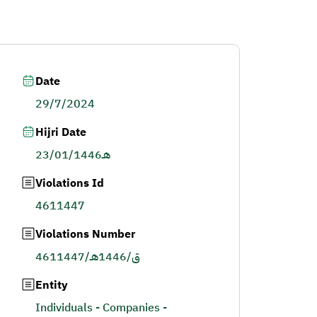
Date
29/7/2024
Hijri Date
23/01/1446هـ
Violations Id
4611447
Violations Number
4611447/ق/1446هـ
Entity
Individuals - Companies -