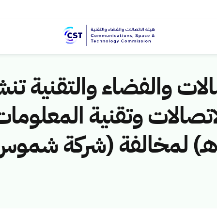
لات والفضاء والتقنية تنشر
/1446هـ) لمخالفة (شركة شمو