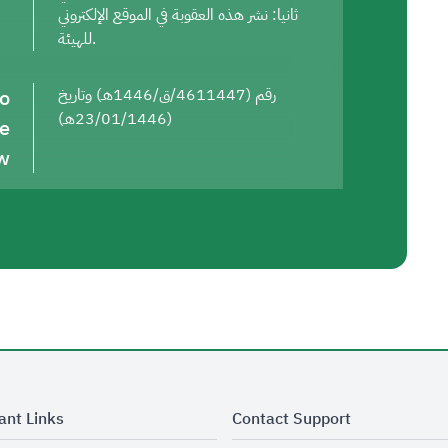
ثانيا: نشر هذه العقوبة في الموقع الإلكتروني
للهيئة.
to
رقم (4611447/ق/1446هـ) وتاريخ
(23/01/1446هـ)
he
w
ant Links
Contact Support