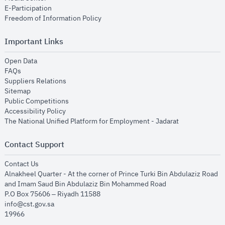
opens in new window
E-Participation
opens in new window
Freedom of Information Policy
Important Links
opens in new window
Open Data
opens in new window
FAQs
opens in new window
Suppliers Relations
opens in new window
Sitemap
opens in new window
Public Competitions
opens in new window
Accessibility Policy
opens in new
The National Unified Platform for Employment - Jadarat
Contact Support
opens in new window
Contact Us
Alnakheel Quarter - At the corner of Prince Turki Bin Abdulaziz Road
and Imam Saud Bin Abdulaziz Bin Mohammed Road​
P.O Box 75606 – Riyadh 11588
info@cst.gov.sa
19966