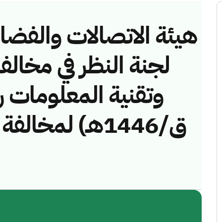
هيئة الاتصالات والفضاء 
لجنة النظر في مخالف
ق/1446هـ) لمخا