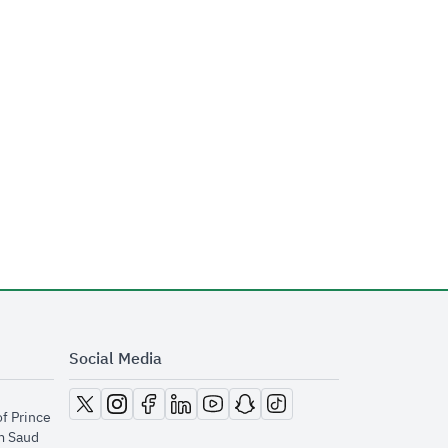
Social Media
opens in new window
opens in new window
opens in new window
opens in new window
opens in new window
opens in new window
opens in new window
of Prince
m Saud