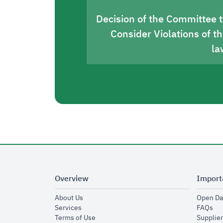
Decision of the Committee 
Consider Violations of t
la
Overview
Import
opens in new window
About Us
Open Da
opens in new window
op
Services
FAQs
opens in new window
Terms of Use
Supplier