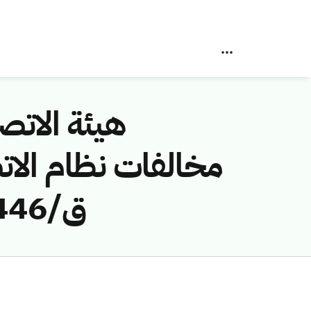
هيئة الاتصا
ق/1446هـ) لمخالفة (شركة صرح التقنية للمقاولات)