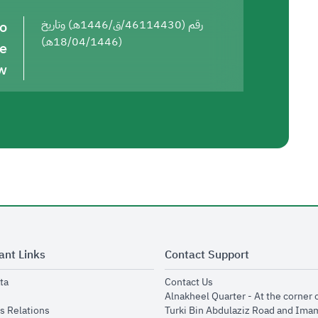
to
رقم (46114430/ق/1446هـ) وتاريخ
(18/04/1446هـ)
he
w
ant Links
Contact Support
opens in new window
opens in new window
ta
Contact Us
ens in new window
Alnakheel Quarter - At the corner 
opens in new window
s Relations
Turki Bin Abdulaziz Road and Ima