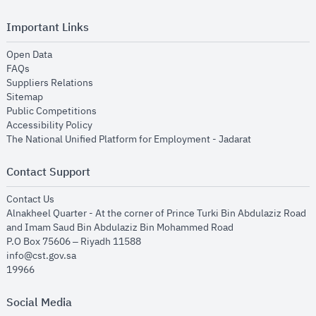
Important Links
opens in new window
Open Data
opens in new window
FAQs
opens in new window
Suppliers Relations
opens in new window
Sitemap
opens in new window
Public Competitions
opens in new window
Accessibility Policy
opens in new
The National Unified Platform for Employment - Jadarat
Contact Support
opens in new window
Contact Us
Alnakheel Quarter - At the corner of Prince Turki Bin Abdulaziz Road
and Imam Saud Bin Abdulaziz Bin Mohammed Road​
P.O Box 75606 – Riyadh 11588
info@cst.gov.sa
19966
Social Media