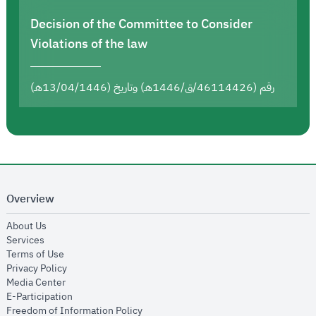
Decision of the Committee to Consider
Violations of the law
رقم (46114426/ق/1446هـ) وتاريخ (13/04/1446هـ)
Overview
opens in new window
About Us
opens in new window
Services
opens in new window
Terms of Use
opens in new window
Privacy Policy
opens in new window
Media Center
opens in new window
E-Participation
opens in new window
Freedom of Information Policy