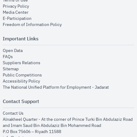
Terms of Use
opens in new window
Privacy Policy
opens in new window
Media Center
opens in new window
E-Participation
opens in new window
Freedom of Information Policy
Important Links
opens in new window
Open Data
opens in new window
FAQs
opens in new window
Suppliers Relations
opens in new window
Sitemap
opens in new window
Public Competitions
opens in new window
Accessibility Policy
opens in new
The National Unified Platform for Employment - Jadarat
Contact Support
opens in new window
Contact Us
Alnakheel Quarter - At the corner of Prince Turki Bin Abdulaziz Road
and Imam Saud Bin Abdulaziz Bin Mohammed Road​
P.O Box 75606 – Riyadh 11588