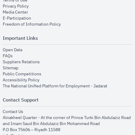
Terms of Use
opens in new window
Privacy Policy
opens in new window
Media Center
opens in new window
E-Participation
opens in new window
Freedom of Information Policy
Important Links
opens in new window
Open Data
opens in new window
FAQs
opens in new window
Suppliers Relations
opens in new window
Sitemap
opens in new window
Public Competitions
opens in new window
Accessibility Policy
opens in new
The National Unified Platform for Employment - Jadarat
Contact Support
opens in new window
Contact Us
Alnakheel Quarter - At the corner of Prince Turki Bin Abdulaziz Road
and Imam Saud Bin Abdulaziz Bin Mohammed Road​
P.O Box 75606 – Riyadh 11588