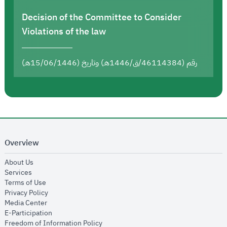
Decision of the Committee to Consider
Violations of the law
رقم (46114384/ق/1446هـ) وتاريخ (15/06/1446هـ)
Overview
opens in new window
About Us
opens in new window
Services
opens in new window
Terms of Use
opens in new window
Privacy Policy
opens in new window
Media Center
opens in new window
E-Participation
opens in new window
Freedom of Information Policy