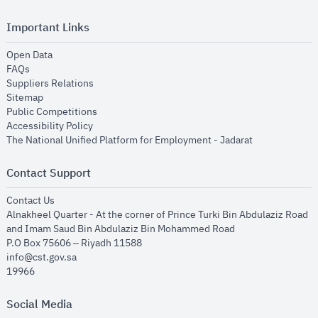
Important Links
opens in new window
Open Data
opens in new window
FAQs
opens in new window
Suppliers Relations
opens in new window
Sitemap
opens in new window
Public Competitions
opens in new window
Accessibility Policy
opens in new
The National Unified Platform for Employment - Jadarat
Contact Support
opens in new window
Contact Us
Alnakheel Quarter - At the corner of Prince Turki Bin Abdulaziz Road
and Imam Saud Bin Abdulaziz Bin Mohammed Road​
P.O Box 75606 – Riyadh 11588
info@cst.gov.sa
19966
Social Media