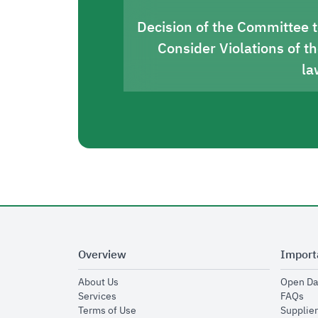
Decision of the Committee 
Consider Violations of t
la
Overview
Import
opens in new window
About Us
Open Da
opens in new window
op
Services
FAQs
opens in new window
Terms of Use
Supplier