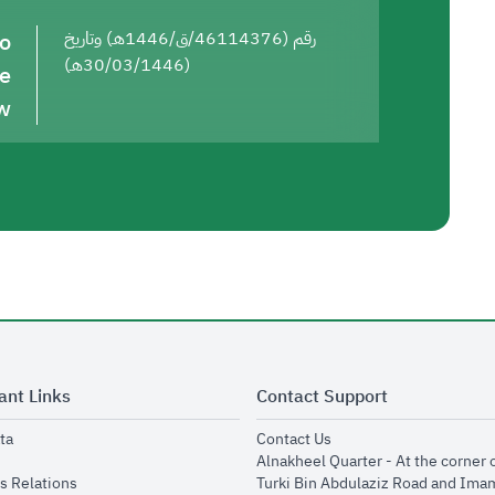
to
رقم (46114376/ق/1446هـ) وتاريخ
(30/03/1446هـ)
he
w
ant Links
Contact Support
opens in new window
opens in new window
ta
Contact Us
ens in new window
Alnakheel Quarter - At the corner 
opens in new window
s Relations
Turki Bin Abdulaziz Road and Ima