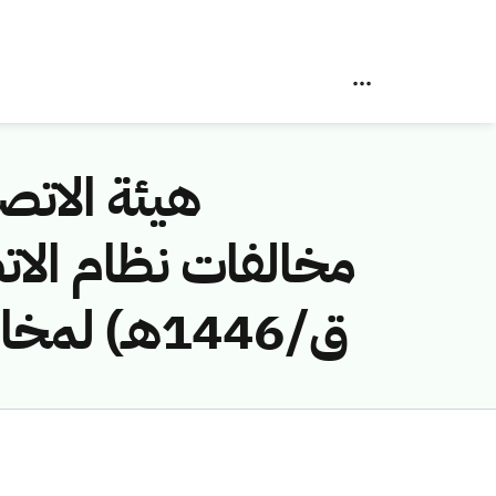
هيئة الاتصا
ق/1446هـ) لمخالفة (شركة النمال للمقاولات مساهمه مقفله)