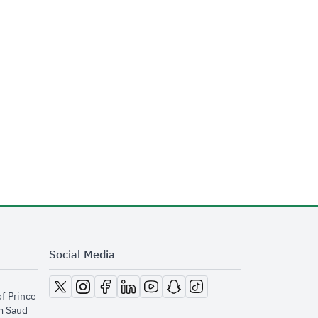
Social Media
opens in new window
opens in new window
opens in new window
opens in new window
opens in new window
opens in new window
opens in new window
of Prince
m Saud