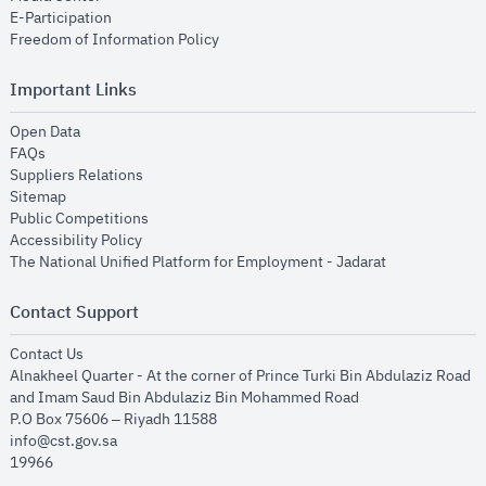
opens in new window
E-Participation
opens in new window
Freedom of Information Policy
Important Links
opens in new window
Open Data
opens in new window
FAQs
opens in new window
Suppliers Relations
opens in new window
Sitemap
opens in new window
Public Competitions
opens in new window
Accessibility Policy
opens in new
The National Unified Platform for Employment - Jadarat
Contact Support
opens in new window
Contact Us
Alnakheel Quarter - At the corner of Prince Turki Bin Abdulaziz Road
and Imam Saud Bin Abdulaziz Bin Mohammed Road​
P.O Box 75606 – Riyadh 11588
info@cst.gov.sa
19966