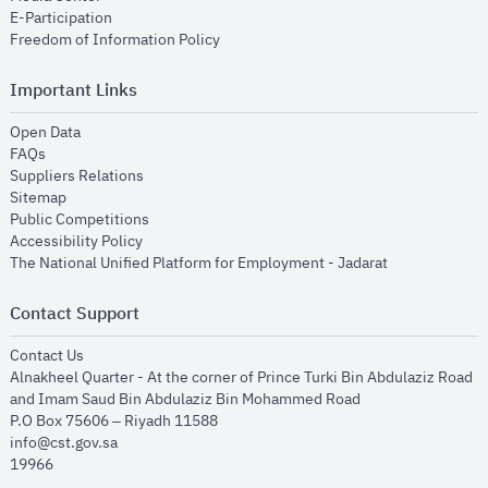
opens in new window
E-Participation
opens in new window
Freedom of Information Policy
Important Links
opens in new window
Open Data
opens in new window
FAQs
opens in new window
Suppliers Relations
opens in new window
Sitemap
opens in new window
Public Competitions
opens in new window
Accessibility Policy
opens in new
The National Unified Platform for Employment - Jadarat
Contact Support
opens in new window
Contact Us
Alnakheel Quarter - At the corner of Prince Turki Bin Abdulaziz Road
and Imam Saud Bin Abdulaziz Bin Mohammed Road​
P.O Box 75606 – Riyadh 11588
info@cst.gov.sa
19966