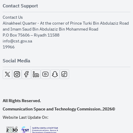
Contact Support
opens in new window
Contact Us
Alnakheel Quarter - At the corner of Prince Turki Bin Abdulaziz Road
and Imam Saud Bin Abdulaziz Bin Mohammed Road​
P.O Box 75606 – Riyadh 11588
info@cst.gov.sa
19966
Social Media
opens in new window
opens in new window
opens in new window
opens in new window
opens in new window
opens in new window
opens in new window
All Rights Reserved.
Communication Space and Technology Commission.
2026©
.
Website Last Update On: