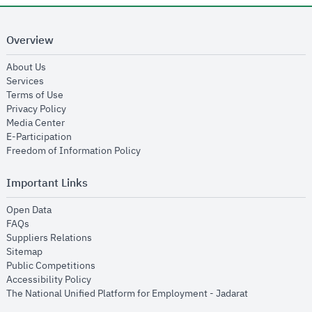
Overview
opens in new window
About Us
opens in new window
Services
opens in new window
Terms of Use
opens in new window
Privacy Policy
opens in new window
Media Center
opens in new window
E-Participation
opens in new window
Freedom of Information Policy
Important Links
opens in new window
Open Data
opens in new window
FAQs
opens in new window
Suppliers Relations
opens in new window
Sitemap
opens in new window
Public Competitions
opens in new window
Accessibility Policy
opens in new
The National Unified Platform for Employment - Jadarat