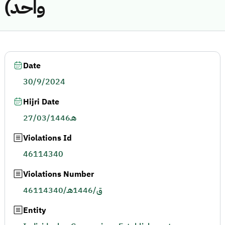
واحد)
Date
30/9/2024
Hijri Date
27/03/1446هـ
Violations Id
46114340
Violations Number
46114340/ق/1446هـ
Entity