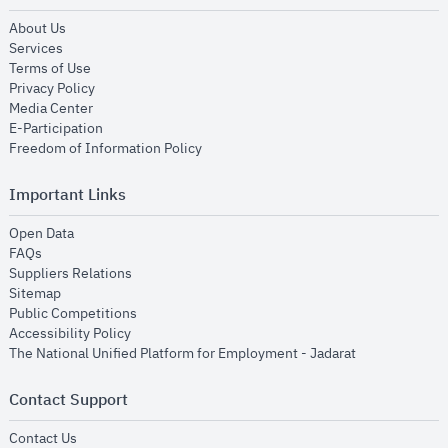
opens in new window
About Us
opens in new window
Services
opens in new window
Terms of Use
opens in new window
Privacy Policy
opens in new window
Media Center
opens in new window
E-Participation
opens in new window
Freedom of Information Policy
Important Links
opens in new window
Open Data
opens in new window
FAQs
opens in new window
Suppliers Relations
opens in new window
Sitemap
opens in new window
Public Competitions
opens in new window
Accessibility Policy
opens in new
The National Unified Platform for Employment - Jadarat
Contact Support
opens in new window
Contact Us