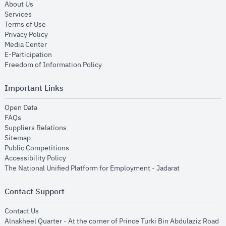
opens in new window
About Us
opens in new window
Services
opens in new window
Terms of Use
opens in new window
Privacy Policy
opens in new window
Media Center
opens in new window
E-Participation
opens in new window
Freedom of Information Policy
Important Links
opens in new window
Open Data
opens in new window
FAQs
opens in new window
Suppliers Relations
opens in new window
Sitemap
opens in new window
Public Competitions
opens in new window
Accessibility Policy
opens in new
The National Unified Platform for Employment - Jadarat
Contact Support
opens in new window
Contact Us
Alnakheel Quarter - At the corner of Prince Turki Bin Abdulaziz Road