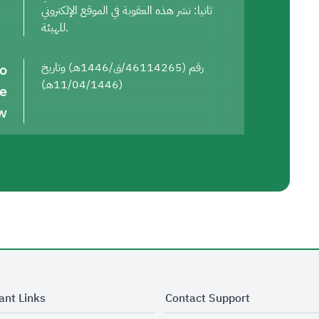
ثانيا: نشر هذه العقوبة في الموقع الإلكتروني
للهيئة.
to
رقم (46114265/ق/1446هـ) وتاريخ
(11/04/1446هـ)
he
w
ant Links
Contact Support