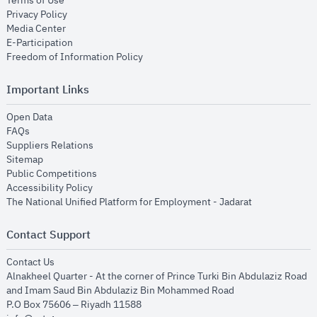
Terms of Use
opens in new window
Privacy Policy
opens in new window
Media Center
opens in new window
E-Participation
opens in new window
Freedom of Information Policy
Important Links
opens in new window
Open Data
opens in new window
FAQs
opens in new window
Suppliers Relations
opens in new window
Sitemap
opens in new window
Public Competitions
opens in new window
Accessibility Policy
opens in new
The National Unified Platform for Employment - Jadarat
Contact Support
opens in new window
Contact Us
Alnakheel Quarter - At the corner of Prince Turki Bin Abdulaziz Road
and Imam Saud Bin Abdulaziz Bin Mohammed Road​
P.O Box 75606 – Riyadh 11588