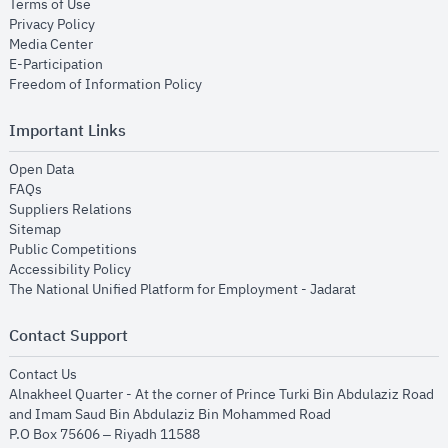
opens in new window
Terms of Use
opens in new window
Privacy Policy
opens in new window
Media Center
opens in new window
E-Participation
opens in new window
Freedom of Information Policy
Important Links
opens in new window
Open Data
opens in new window
FAQs
opens in new window
Suppliers Relations
opens in new window
Sitemap
opens in new window
Public Competitions
opens in new window
Accessibility Policy
opens in new
The National Unified Platform for Employment - Jadarat
Contact Support
opens in new window
Contact Us
Alnakheel Quarter - At the corner of Prince Turki Bin Abdulaziz Road
and Imam Saud Bin Abdulaziz Bin Mohammed Road​
P.O Box 75606 – Riyadh 11588