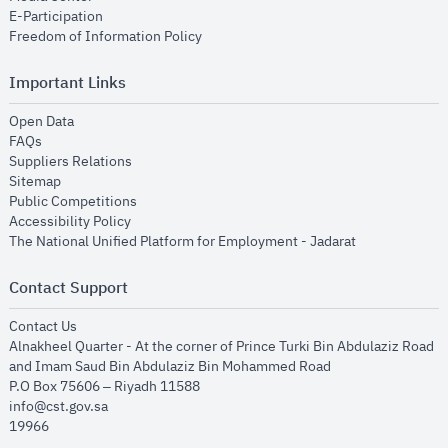
opens in new window
E-Participation
opens in new window
Freedom of Information Policy
Important Links
opens in new window
Open Data
opens in new window
FAQs
opens in new window
Suppliers Relations
opens in new window
Sitemap
opens in new window
Public Competitions
opens in new window
Accessibility Policy
opens in new
The National Unified Platform for Employment - Jadarat
Contact Support
opens in new window
Contact Us
Alnakheel Quarter - At the corner of Prince Turki Bin Abdulaziz Road
and Imam Saud Bin Abdulaziz Bin Mohammed Road​
P.O Box 75606 – Riyadh 11588
info@cst.gov.sa
19966