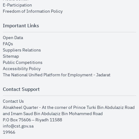
opens in new window
E-Participation
opens in new window
Freedom of Information Policy
Important Links
opens in new window
Open Data
opens in new window
FAQs
opens in new window
Suppliers Relations
opens in new window
Sitemap
opens in new window
Public Competitions
opens in new window
Accessibility Policy
opens in new
The National Unified Platform for Employment - Jadarat
Contact Support
opens in new window
Contact Us
Alnakheel Quarter - At the corner of Prince Turki Bin Abdulaziz Road
and Imam Saud Bin Abdulaziz Bin Mohammed Road​
P.O Box 75606 – Riyadh 11588
info@cst.gov.sa
19966