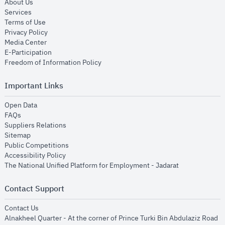
opens in new window
About Us
opens in new window
Services
opens in new window
Terms of Use
opens in new window
Privacy Policy
opens in new window
Media Center
opens in new window
E-Participation
opens in new window
Freedom of Information Policy
Important Links
opens in new window
Open Data
opens in new window
FAQs
opens in new window
Suppliers Relations
opens in new window
Sitemap
opens in new window
Public Competitions
opens in new window
Accessibility Policy
opens in new
The National Unified Platform for Employment - Jadarat
Contact Support
opens in new window
Contact Us
Alnakheel Quarter - At the corner of Prince Turki Bin Abdulaziz Road