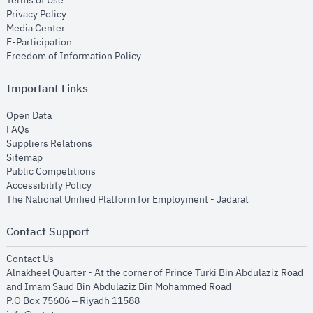
Terms of Use
opens in new window
Privacy Policy
opens in new window
Media Center
opens in new window
E-Participation
opens in new window
Freedom of Information Policy
Important Links
opens in new window
Open Data
opens in new window
FAQs
opens in new window
Suppliers Relations
opens in new window
Sitemap
opens in new window
Public Competitions
opens in new window
Accessibility Policy
opens in new
The National Unified Platform for Employment - Jadarat
Contact Support
opens in new window
Contact Us
Alnakheel Quarter - At the corner of Prince Turki Bin Abdulaziz Road
and Imam Saud Bin Abdulaziz Bin Mohammed Road​
P.O Box 75606 – Riyadh 11588