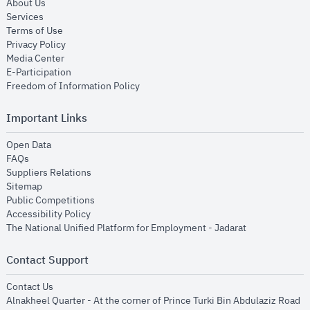
opens in new window
About Us
opens in new window
Services
opens in new window
Terms of Use
opens in new window
Privacy Policy
opens in new window
Media Center
opens in new window
E-Participation
opens in new window
Freedom of Information Policy
Important Links
opens in new window
Open Data
opens in new window
FAQs
opens in new window
Suppliers Relations
opens in new window
Sitemap
opens in new window
Public Competitions
opens in new window
Accessibility Policy
opens in new
The National Unified Platform for Employment - Jadarat
Contact Support
opens in new window
Contact Us
Alnakheel Quarter - At the corner of Prince Turki Bin Abdulaziz Road