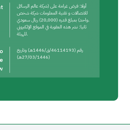
t
أولا: فرض غرامة على (شركة عالم الرسائل
للاتصالات و تقنية المعلومات شركة شخص
واحد) بمبلغ قدره (20,000) ريال سعودي.
ثانيا: نشر هذه العقوبة في الموقع الإلكتروني
للهيئة.
to
رقم (46114193/ق/1446هـ) وتاريخ
(27/03/1446هـ)
he
w