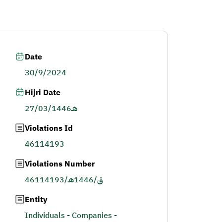
Date
30/9/2024
Hijri Date
27/03/1446هـ
Violations Id
46114193
Violations Number
46114193/ق/1446هـ
Entity
Individuals - Companies -