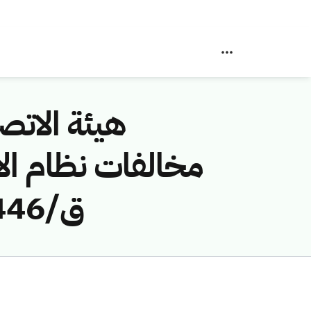
هيئة الاتصا
ق/1446هـ) لمخالفة (مجموعة الموسى المحدودة)