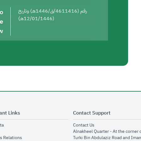
to
رقم (4611416/ق/1446هـ) وتاريخ
(12/01/1446هـ)
he
w
ant Links
Contact Support
opens in new window
opens in new window
ta
Contact Us
ens in new window
Alnakheel Quarter - At the corner 
opens in new window
s Relations
Turki Bin Abdulaziz Road and Ima