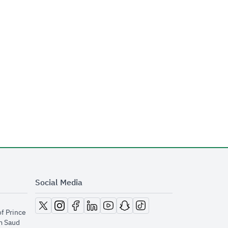
Social Media
opens in new window
opens in new window
opens in new window
opens in new window
opens in new window
opens in new window
opens in new window
of Prince
m Saud