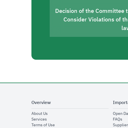
Decision of the Committee 
Consider Violations of t
la
Overview
Import
opens in new window
About Us
Open Da
opens in new window
op
Services
FAQs
opens in new window
Terms of Use
Supplier